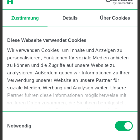
Spenden mit PayPal
Zustimmung
Details
Über Cookies
Diese Webseite verwendet Cookies
Wir verwenden Cookies, um Inhalte und Anzeigen zu
personalisieren, Funktionen für soziale Medien anbieten
zu können und die Zugriffe auf unsere Website zu
Sprechen Sie uns an
analysieren. Außerdem geben wir Informationen zu Ihrer
Verwendung unserer Website an unsere Partner für
soziale Medien, Werbung und Analysen weiter. Unsere
Partner führen diese Informationen möglicherweise mit
weiteren Daten zusammen, die Sie ihnen bereitgestellt
haben oder die sie im Rahmen Ihrer Nutzung der Dienste
gesammelt haben.
Einwilligungsauswahl
Notwendig