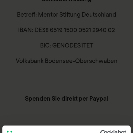
Betreff: Mentor Stiftung Deutschland
IBAN: DE38 6519 1500 0521 2940 02
BIC: GENODES1TET
Volksbank Bodensee-Oberschwaben
Spenden Sie direkt per Paypal