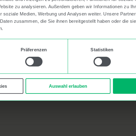
Website zu analysieren. Außerdem geben wir Informationen zu I
r soziale Medien, Werbung und Analysen weiter. Unsere Partner
 Daten zusammen, die Sie ihnen bereitgestellt haben oder die s
n.
KONTAKT
Über uns
D
78465 Insel Mainau
Präferenzen
Statistiken
Programme &
I
Deutschland
Projekte
D
Tel. +49 7531 303 357
Mentor*innen
[email protected]
Förderer
ies
Auswahl erlauben
Blog