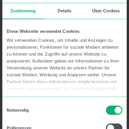
Grünes Logo / CMYK
– empfohlene Variante
Zustimmung
Details
Über Cookies
PDF
·
PNG
Weißes Logo (Negativ) / CMYK
Diese Webseite verwendet Cookies
PDF
·
PNG
Wir verwenden Cookies, um Inhalte und Anzeigen zu
personalisieren, Funktionen für soziale Medien anbieten
Schwarzes Logo / CMYK
zu können und die Zugriffe auf unsere Website zu
PDF
·
PNG
analysieren. Außerdem geben wir Informationen zu Ihrer
Verwendung unserer Website an unsere Partner für
10 Jahre Jubiläumslogo 2026 / CMYK
soziale Medien, Werbung und Analysen weiter. Unsere
Partner führen diese Informationen möglicherweise mit
Farbe:
PDF
·
PNG
weiteren Daten zusammen, die Sie ihnen bereitgestellt
SW:
PDF
·
PNG
haben oder die sie im Rahmen Ihrer Nutzung der Dienste
gesammelt haben.
Einwilligungsauswahl
Notwendig
Präferenzen