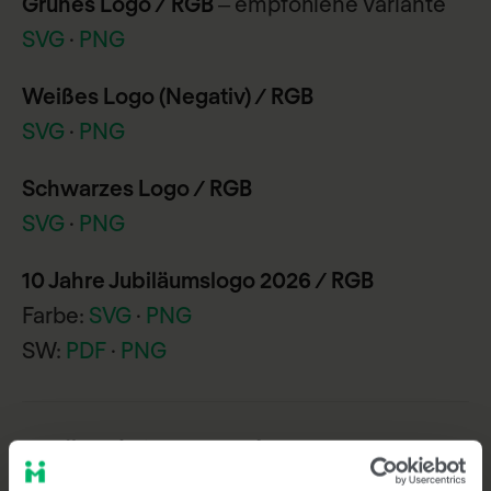
Grünes Logo / RGB
– empfohlene Variante
SVG
·
PNG
Weißes Logo (Negativ) / RGB
SVG
·
PNG
Schwarzes Logo / RGB
SVG
·
PNG
10 Jahre Jubiläumslogo 2026 / RGB
Farbe:
SVG
·
PNG
SW:
PDF
·
PNG
// Für Print-Anwendungen / CMYK